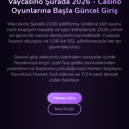
Vaycasino Şurada 2026 - Casino
Oyunlarına Başla Güncel Giriş
Vaycasino Şurada 2026 platformu, binlerce slot oyunu,
canlı krupiyeli masalar ve spor bahisleriyle 2026 yılının
en güvenilir casino deneyimini sunmaktadır. Curaçao
lisanslı altyapısı ve 128-bit SSL şifrelemesiyle her an
güvendeysiniz.
Güncel giriş adresimiz üzerinden saniyeler içinde
hesabınıza erişin, özel hoş geldin bonuslarından
yararlanın ve kazanma yolculuğunuza hemen başlayın.
Kesintisiz hizmet, hızlı ödeme ve 7/24 canlı destek
sizleri bekliyor.
Hemen Giriş
Nasıl Erişilir