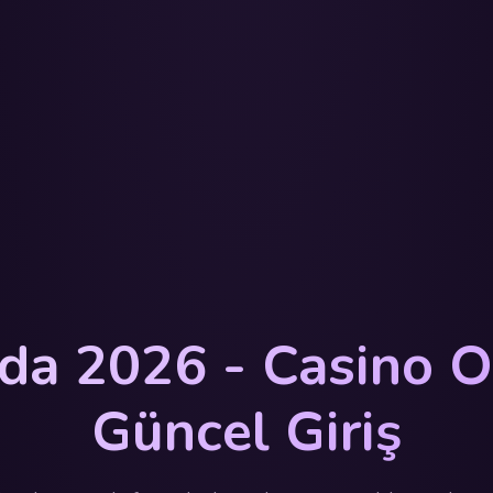
da 2026 - Casino O
Güncel Giriş