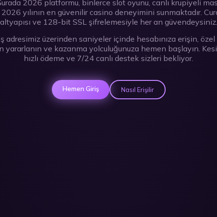
urada 2026 platformu, binlerce slot oyunu, canlı krupiyeli mas
e 2026 yılının en güvenilir casino deneyimini sunmaktadır. Cura
altyapısı ve 128-bit SSL şifrelemesiyle her an güvendeysiniz
iş adresimiz üzerinden saniyeler içinde hesabınıza erişin, özel
n yararlanın ve kazanma yolculuğunuza hemen başlayın. Kesin
hızlı ödeme ve 7/24 canlı destek sizleri bekliyor.
Hemen Giriş
Nasıl Erişilir