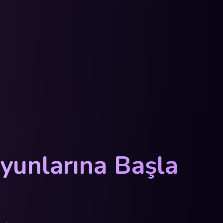
yunlarına Başla