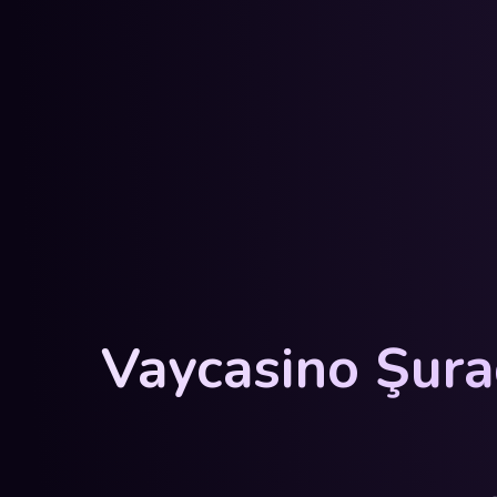
Vaycasino Şura