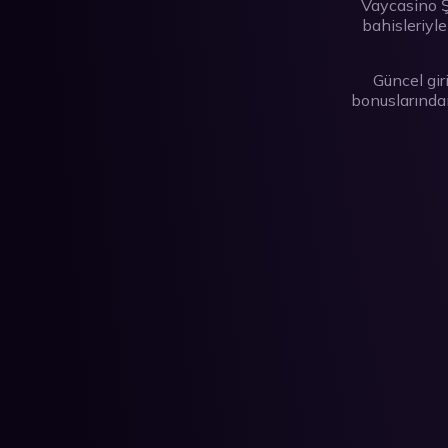
Vaycasino Ş
bahisleriyl
Güncel gir
bonuslarında