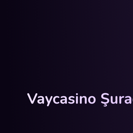
Vaycasino Şura