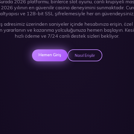
urada 2026 platformu, binlerce slot oyunu, canlı krupiyeli mas
e 2026 yılının en güvenilir casino deneyimini sunmaktadır. Cura
altyapısı ve 128-bit SSL şifrelemesiyle her an güvendeysiniz
iş adresimiz üzerinden saniyeler içinde hesabınıza erişin, özel
n yararlanın ve kazanma yolculuğunuza hemen başlayın. Kesin
hızlı ödeme ve 7/24 canlı destek sizleri bekliyor.
Hemen Giriş
Nasıl Erişilir