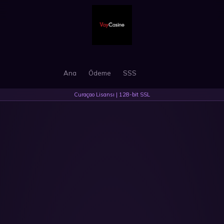
Ana
Ödeme
SSS
Curaçao Lisansı | 128-bit SSL