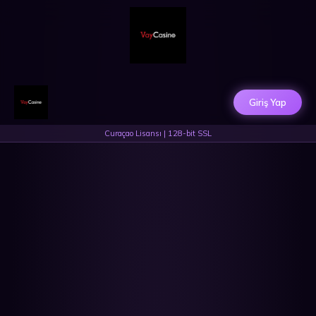
Giriş Yap
Curaçao Lisansı | 128-bit SSL