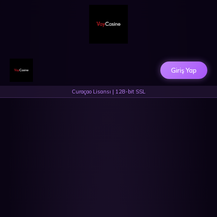
Giriş Yap
Curaçao Lisansı | 128-bit SSL