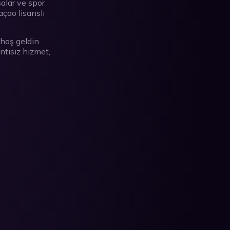
alar ve spor
çao lisanslı
.
 hoş geldin
tisiz hizmet,