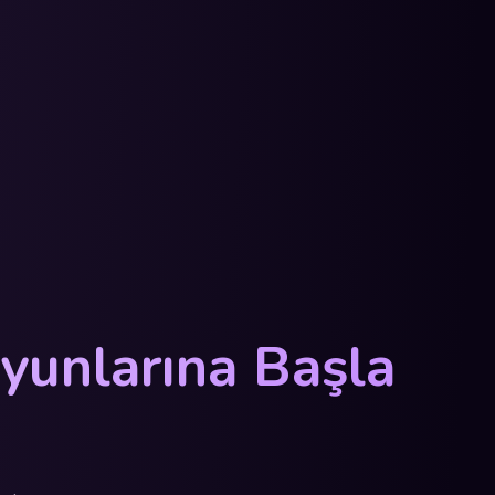
yunlarına Başla