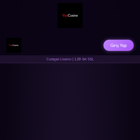
Giriş Yap
Curaçao Lisansı | 128-bit SSL