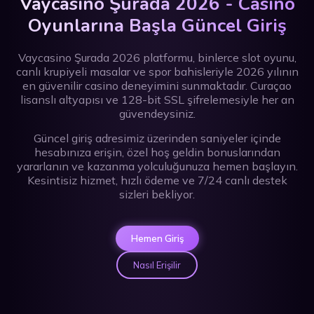
Vaycasino Şurada 2026 - Casino
Oyunlarına Başla Güncel Giriş
Vaycasino Şurada 2026 platformu, binlerce slot oyunu,
canlı krupiyeli masalar ve spor bahisleriyle 2026 yılının
en güvenilir casino deneyimini sunmaktadır. Curaçao
lisanslı altyapısı ve 128-bit SSL şifrelemesiyle her an
güvendeysiniz.
Güncel giriş adresimiz üzerinden saniyeler içinde
hesabınıza erişin, özel hoş geldin bonuslarından
yararlanın ve kazanma yolculuğunuza hemen başlayın.
Kesintisiz hizmet, hızlı ödeme ve 7/24 canlı destek
sizleri bekliyor.
Hemen Giriş
Nasıl Erişilir