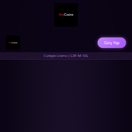
Giriş Yap
Curaçao Lisansı | 128-bit SSL