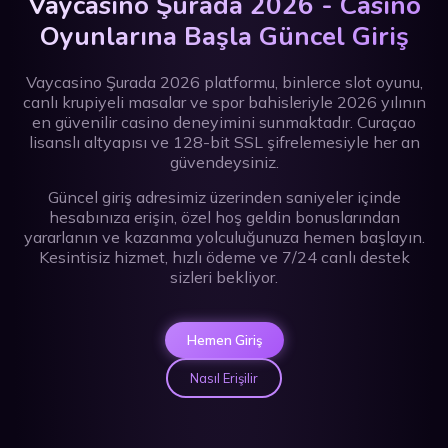
Vaycasino Şurada 2026 - Casino
Oyunlarına Başla Güncel Giriş
Vaycasino Şurada 2026 platformu, binlerce slot oyunu,
canlı krupiyeli masalar ve spor bahisleriyle 2026 yılının
en güvenilir casino deneyimini sunmaktadır. Curaçao
lisanslı altyapısı ve 128-bit SSL şifrelemesiyle her an
güvendeysiniz.
Güncel giriş adresimiz üzerinden saniyeler içinde
hesabınıza erişin, özel hoş geldin bonuslarından
yararlanın ve kazanma yolculuğunuza hemen başlayın.
Kesintisiz hizmet, hızlı ödeme ve 7/24 canlı destek
sizleri bekliyor.
Hemen Giriş
Nasıl Erişilir