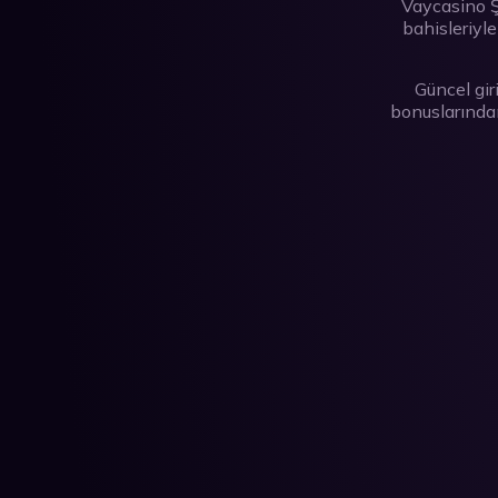
Vaycasino Ş
bahisleriyl
Güncel gir
bonuslarında