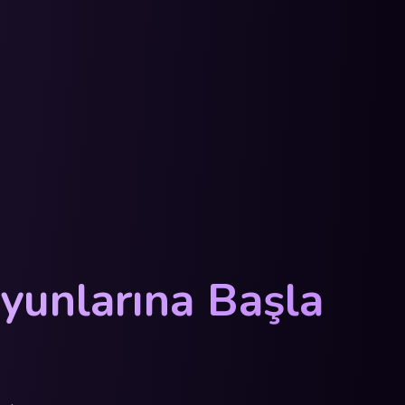
yunlarına Başla