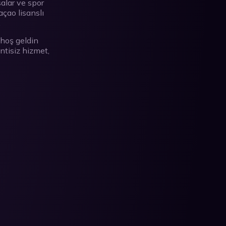
alar ve spor
çao lisanslı
.
 hoş geldin
tisiz hizmet,