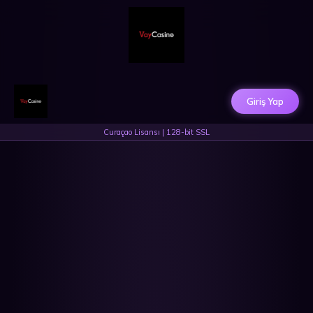
Giriş Yap
Curaçao Lisansı | 128-bit SSL