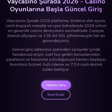
Vaycasino Şurada 2026 - Casino
Oyunlarına Başla Güncel Giriş
Vaycasino Şurada 2026 platformu, binlerce slot oyunu,
canlı krupiyeli masalar ve spor bahisleriyle 2026 yılının
en güvenilir casino deneyimini sunmaktadır. Curaçao
lisanslı altyapısı ve 128-bit SSL şifrelemesiyle her an
güvendeysiniz.
Güncel giriş adresimiz üzerinden saniyeler içinde
hesabınıza erişin, özel hoş geldin bonuslarından
yararlanın ve kazanma yolculuğunuza hemen başlayın.
Kesintisiz hizmet, hızlı ödeme ve 7/24 canlı destek
sizleri bekliyor.
Hemen Giriş
Nasıl Erişilir