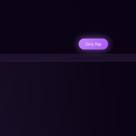
Giriş Yap