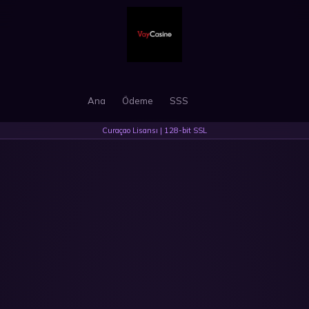
Ana
Ödeme
SSS
Curaçao Lisansı | 128-bit SSL