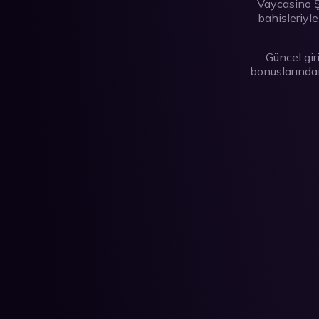
Vaycasino Ş
bahisleriyl
Güncel gir
bonuslarında