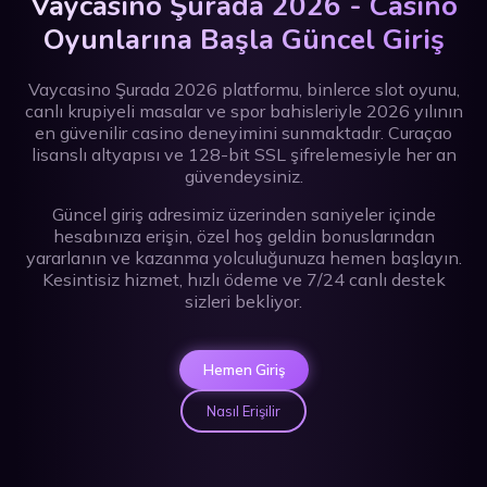
Vaycasino Şurada 2026 - Casino
Oyunlarına Başla Güncel Giriş
Vaycasino Şurada 2026 platformu, binlerce slot oyunu,
canlı krupiyeli masalar ve spor bahisleriyle 2026 yılının
en güvenilir casino deneyimini sunmaktadır. Curaçao
lisanslı altyapısı ve 128-bit SSL şifrelemesiyle her an
güvendeysiniz.
Güncel giriş adresimiz üzerinden saniyeler içinde
hesabınıza erişin, özel hoş geldin bonuslarından
yararlanın ve kazanma yolculuğunuza hemen başlayın.
Kesintisiz hizmet, hızlı ödeme ve 7/24 canlı destek
sizleri bekliyor.
Hemen Giriş
Nasıl Erişilir