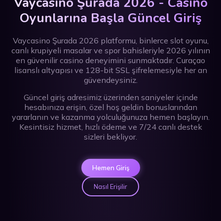
Vaycasino Şurada 2026 - Casino
Oyunlarına Başla Güncel Giriş
Vaycasino Şurada 2026 platformu, binlerce slot oyunu,
canlı krupiyeli masalar ve spor bahisleriyle 2026 yılının
en güvenilir casino deneyimini sunmaktadır. Curaçao
lisanslı altyapısı ve 128-bit SSL şifrelemesiyle her an
güvendeysiniz.
Güncel giriş adresimiz üzerinden saniyeler içinde
hesabınıza erişin, özel hoş geldin bonuslarından
yararlanın ve kazanma yolculuğunuza hemen başlayın.
Kesintisiz hizmet, hızlı ödeme ve 7/24 canlı destek
sizleri bekliyor.
Hemen Giriş
Nasıl Erişilir