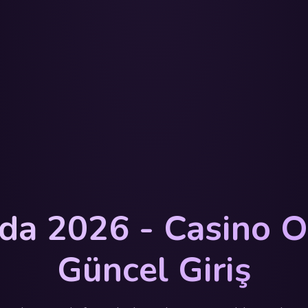
da 2026 - Casino O
Güncel Giriş