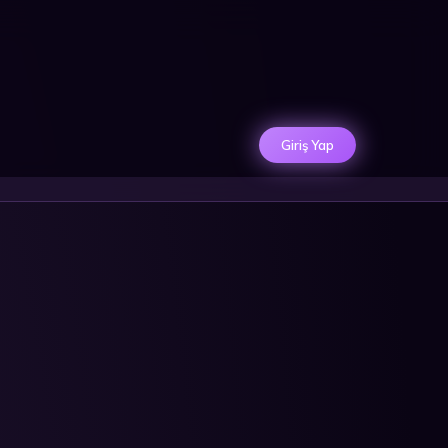
Giriş Yap