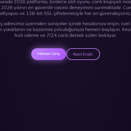
urada 2026 platformu, binlerce slot oyunu, canlı krupiyeli mas
e 2026 yılının en güvenilir casino deneyimini sunmaktadır. Cura
altyapısı ve 128-bit SSL şifrelemesiyle her an güvendeysiniz
iş adresimiz üzerinden saniyeler içinde hesabınıza erişin, özel
n yararlanın ve kazanma yolculuğunuza hemen başlayın. Kesin
hızlı ödeme ve 7/24 canlı destek sizleri bekliyor.
Hemen Giriş
Nasıl Erişilir