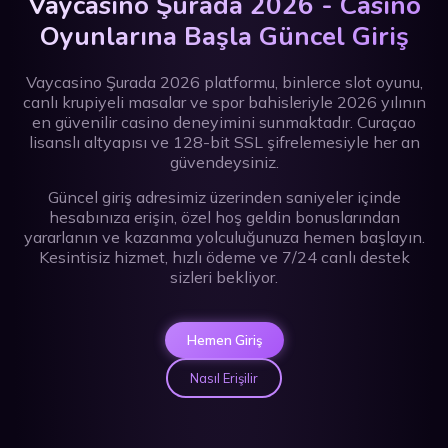
Vaycasino Şurada 2026 - Casino
Oyunlarına Başla Güncel Giriş
Vaycasino Şurada 2026 platformu, binlerce slot oyunu,
canlı krupiyeli masalar ve spor bahisleriyle 2026 yılının
en güvenilir casino deneyimini sunmaktadır. Curaçao
lisanslı altyapısı ve 128-bit SSL şifrelemesiyle her an
güvendeysiniz.
Güncel giriş adresimiz üzerinden saniyeler içinde
hesabınıza erişin, özel hoş geldin bonuslarından
yararlanın ve kazanma yolculuğunuza hemen başlayın.
Kesintisiz hizmet, hızlı ödeme ve 7/24 canlı destek
sizleri bekliyor.
Hemen Giriş
Nasıl Erişilir