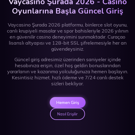
Vaycasino Şurada 2026 - Casino
Oyunlarına Başla Güncel Giriş
Vaycasino Şurada 2026 platformu, binlerce slot oyunu,
canlı krupiyeli masalar ve spor bahisleriyle 2026 yılının
en güvenilir casino deneyimini sunmaktadır. Curaçao
lisanslı altyapısı ve 128-bit SSL şifrelemesiyle her an
güvendeysiniz.
Güncel giriş adresimiz üzerinden saniyeler içinde
hesabınıza erişin, özel hoş geldin bonuslarından
yararlanın ve kazanma yolculuğunuza hemen başlayın.
Kesintisiz hizmet, hızlı ödeme ve 7/24 canlı destek
sizleri bekliyor.
Hemen Giriş
Nasıl Erişilir