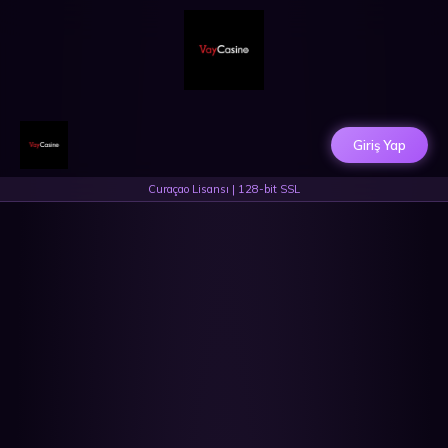
Giriş Yap
Curaçao Lisansı | 128-bit SSL