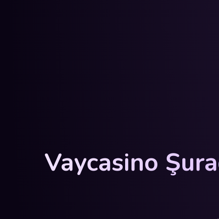
Vaycasino Şura