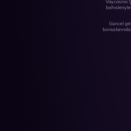
Vaycasino Ş
bahisleriyl
Güncel gir
bonuslarında