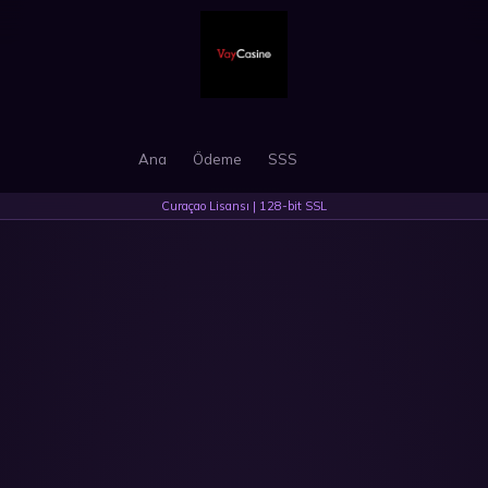
Ana
Ödeme
SSS
Curaçao Lisansı | 128-bit SSL