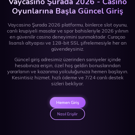
Vaycasino Şurada 2026 - Casino
Oyunlarına Başla Güncel Giriş
Vaycasino Şurada 2026 platformu, binlerce slot oyunu,
canlı krupiyeli masalar ve spor bahisleriyle 2026 yılının
en güvenilir casino deneyimini sunmaktadır. Curaçao
lisanslı altyapısı ve 128-bit SSL şifrelemesiyle her an
güvendeysiniz.
Güncel giriş adresimiz üzerinden saniyeler içinde
hesabınıza erişin, özel hoş geldin bonuslarından
yararlanın ve kazanma yolculuğunuza hemen başlayın.
Kesintisiz hizmet, hızlı ödeme ve 7/24 canlı destek
sizleri bekliyor.
Hemen Giriş
Nasıl Erişilir