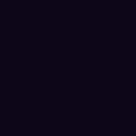
Vaycasino Şurada 2026 - Casino