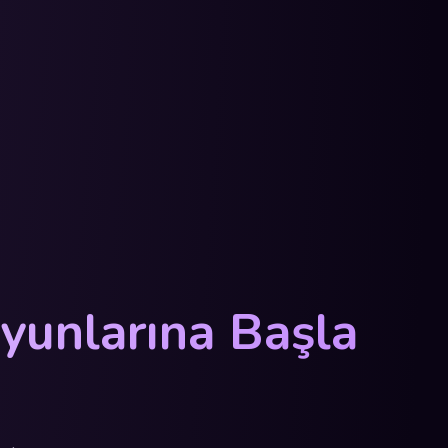
yunlarına Başla