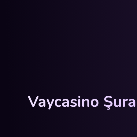
Vaycasino Şura