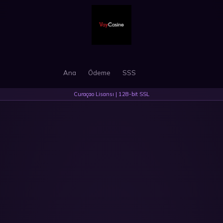
Ana
Ödeme
SSS
Curaçao Lisansı | 128-bit SSL