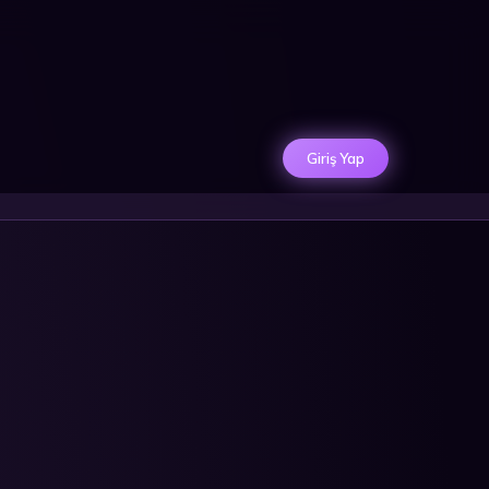
Giriş Yap