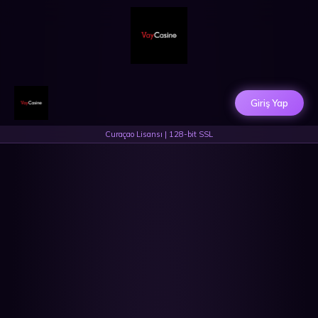
Giriş Yap
Curaçao Lisansı | 128-bit SSL