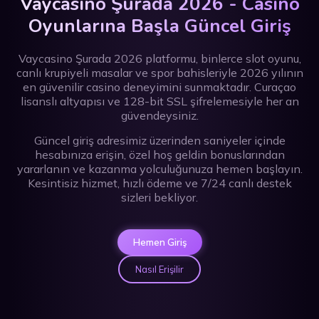
Vaycasino Şurada 2026 - Casino
Oyunlarına Başla Güncel Giriş
Vaycasino Şurada 2026 platformu, binlerce slot oyunu,
canlı krupiyeli masalar ve spor bahisleriyle 2026 yılının
en güvenilir casino deneyimini sunmaktadır. Curaçao
lisanslı altyapısı ve 128-bit SSL şifrelemesiyle her an
güvendeysiniz.
Güncel giriş adresimiz üzerinden saniyeler içinde
hesabınıza erişin, özel hoş geldin bonuslarından
yararlanın ve kazanma yolculuğunuza hemen başlayın.
Kesintisiz hizmet, hızlı ödeme ve 7/24 canlı destek
sizleri bekliyor.
Hemen Giriş
Nasıl Erişilir