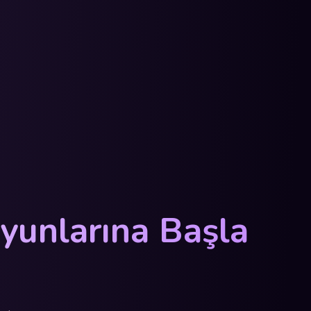
yunlarına Başla