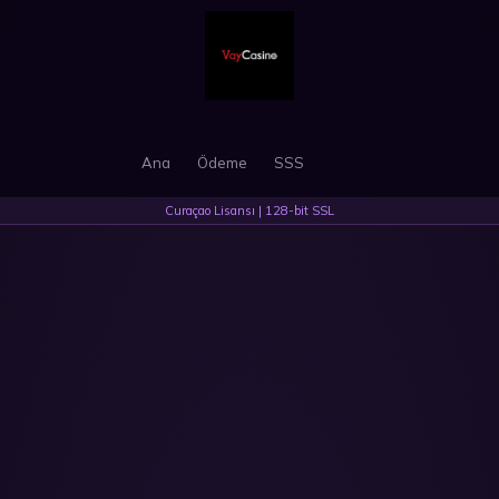
Ana
Ödeme
SSS
Curaçao Lisansı | 128-bit SSL