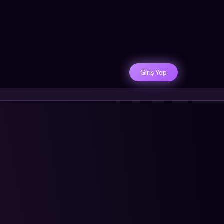
Giriş Yap