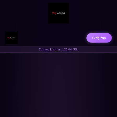
Giriş Yap
Curaçao Lisansı | 128-bit SSL