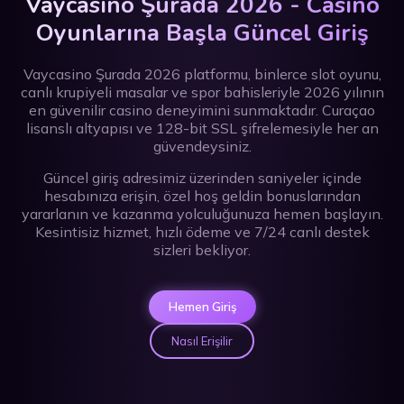
Vaycasino Şurada 2026 - Casino
Oyunlarına Başla Güncel Giriş
Vaycasino Şurada 2026 platformu, binlerce slot oyunu,
canlı krupiyeli masalar ve spor bahisleriyle 2026 yılının
en güvenilir casino deneyimini sunmaktadır. Curaçao
lisanslı altyapısı ve 128-bit SSL şifrelemesiyle her an
güvendeysiniz.
Güncel giriş adresimiz üzerinden saniyeler içinde
hesabınıza erişin, özel hoş geldin bonuslarından
yararlanın ve kazanma yolculuğunuza hemen başlayın.
Kesintisiz hizmet, hızlı ödeme ve 7/24 canlı destek
sizleri bekliyor.
Hemen Giriş
Nasıl Erişilir